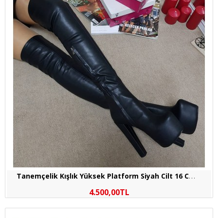
T
anemçelik Kışlık Yüksek Platform Siyah Cilt 16 Cm Topuklu Abiye Çizme
4.500,00TL