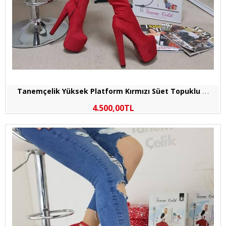
T
anemçelik Yüksek Platform Kırmızı Süet Topuklu Abiye Çizme
4.500,00TL