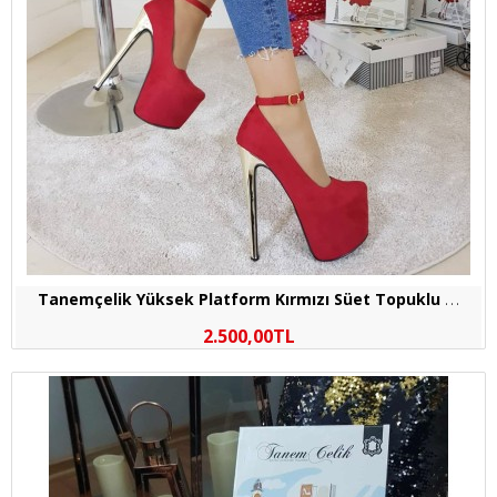
T
anemçelik Yüksek Platform Kırmızı Süet Topuklu Bayan Ayakkabı
2.500,00TL