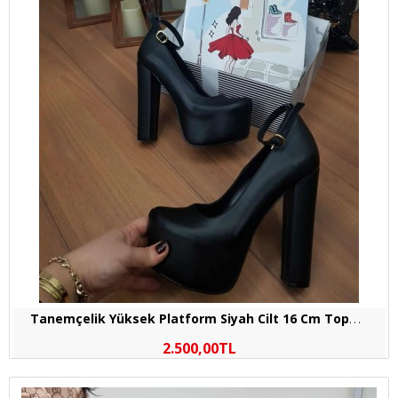
T
anemçelik Yüksek Platform Siyah Cilt 16 Cm Topuklu Bayan Abiye Ayakkabı
2.500,00TL