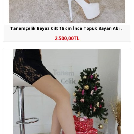
T
anemçelik Beyaz Cilt 16 cm İnce Topuk Bayan Abiye Ayakkabı
2.500,00TL