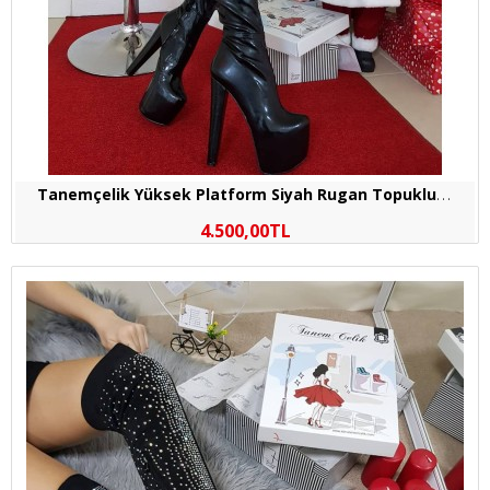
T
anemçelik Yüksek Platform Siyah Rugan Topuklu Abiye Çizme
4.500,00TL