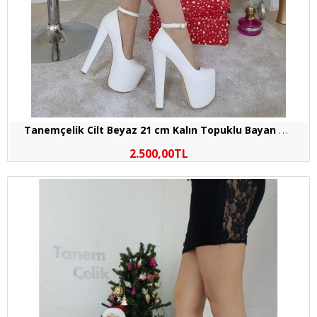
T
anemçelik Cilt Beyaz 21 cm Kalın Topuklu Bayan Abiye Ayakkabı
2.500,00TL