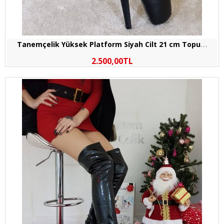
T
anemçelik Yüksek Platform Siyah Cilt 21 cm Topuklu Bayan Abiye Ayakkabı
2.500,00TL