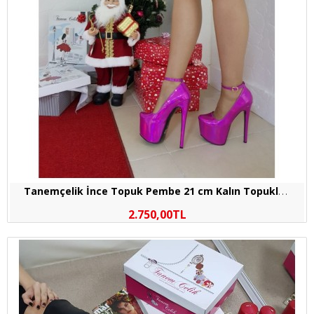
T
anemçelik İnce Topuk Pembe 21 cm Kalın Topuklu Bayan Abiye Ayakkabı
2.750,00TL