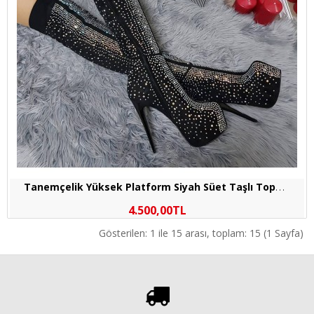
T
anemçelik Yüksek Platform Siyah Süet Taşlı Topuklu Abiye Çizme
4.500,00TL
Gösterilen: 1 ile 15 arası, toplam: 15 (1 Sayfa)